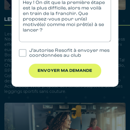
LES MILLS
Les Mills, fondé dans les années 1990 par Phillip Mills en
Nouvelle-Zélande, offre une variété de programmes fitness
effectués en musique par des instructeurs certifiés. Parmi
eux : BodyPump pour le renforcement musculaire,
J’autorise Resofit à envoyer mes
BodyCombat pour un entraînement de haute intensité
coordonnées au club
inspiré des arts martiaux, BodyBalance combinant yoga, Tai
Chi et Pilates, BodyAttack pour améliorer la capacité cardio,
RPM pour du vélo en intérieur, Sh’Bam pour la danse, et
ENVOYER MA DEMANDE
Grit pour des sessions HIIT. Il existe aussi “Born to move”
destiné aux enfants. Pour une pratique optimale, SKINUP
Active Body Wear propose des tenues adaptées, dont des
leggings sportifs sans couture.