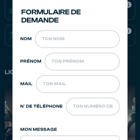
Communication Engagée
FORMULAIRE DE
DEMANDE
Gestion de l'Espace
NOM
PRÉNOM
LICENCES OFFICIELLES
MAIL
N° DE TÉLÉPHONE
MON MESSAGE