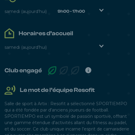
samedi
(aujourd’hui)
9h00 - 17h00
Lundi
8h00 - 22h00
Horaires d’accueil
Mardi
8h00 - 22h00
Mercredi
8h00 - 22h00
samedi
(aujourd’hui)
Jeudi
8h00 - 22h00
Lundi
9h30 / 13h30 - 16h
30 / 22h00
Vendredi
8h00 - 22h00
Club engagé
Mardi
9h30 / 13h30 - 16h
samedi
9h00 - 17h00
30 / 22h00
Dimanche
9h00 - 12h30
Le mot de l’équipe Resofit
Mercredi
9h30 / 13h30 - 16h
30 / 22h00
Salle de sport à Artix : Resofit a sélectionné SPORTIEMPO
Jeudi
qui a été fondée par d'anciens joueurs de football.
9h30 / 13h30 - 16h
SPORTIEMPO est un symbole de passion sportive, offrant
30 / 22h00
une gamme étendue d'activités allant du fitness au padel,
Vendredi
9h30 / 13h30 - 16h
et du soccer. Ce club unique incarne l'esprit de camaraderie
30 / 22h00