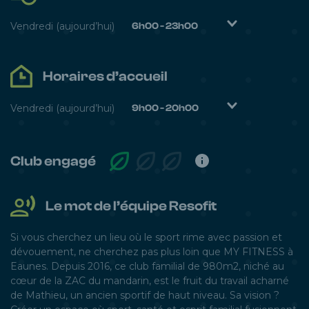
Vendredi
(aujourd’hui)
6h00 - 23h00
Lundi
6h00 - 23h00
Horaires d’accueil
Mardi
6h00 - 23h00
Mercredi
6h00 - 23h00
Vendredi
(aujourd’hui)
9h00 - 20h00
Jeudi
6h00 - 23h00
Lundi
9h00 - 20h00
Vendredi
6h00 - 23h00
Mardi
9h00 - 20h00
Club engagé
samedi
6h00 - 23h00
Mercredi
9h00 - 20h00
Dimanche
6h00 - 23h00
Le mot de l’équipe Resofit
Jeudi
9h00 - 20h00
Vendredi
9h00 - 20h00
Si vous cherchez un lieu où le sport rime avec passion et
dévouement, ne cherchez pas plus loin que MY FITNESS à
samedi
9h45 - 13h00
Eaunes. Depuis 2016, ce club familial de 980m2, niché au
cœur de la ZAC du mandarin, est le fruit du travail acharné
Dimanche
de Mathieu, un ancien sportif de haut niveau. Sa vision ?