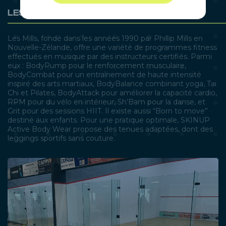
LES MILLS
Les Mills, fondé dans les années 1990 par Phillip Mills en
Nouvelle-Zélande, offre une variété de programmes fitness
effectués en musique par des instructeurs certifiés. Parmi
eux : BodyPump pour le renforcement musculaire,
BodyCombat pour un entraînement de haute intensité
inspiré des arts martiaux, BodyBalance combinant yoga, Tai
Chi et Pilates, BodyAttack pour améliorer la capacité cardio,
RPM pour du vélo en intérieur, Sh’Bam pour la danse, et
Grit pour des sessions HIIT. Il existe aussi “Born to move”
destiné aux enfants. Pour une pratique optimale, SKINUP
Active Body Wear propose des tenues adaptées, dont des
leggings sportifs sans couture.